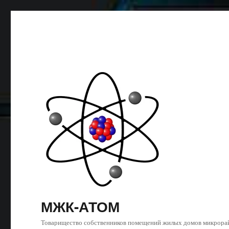
МЖК-АТОМ
Товарищество собственников помещений жилых домов микрора