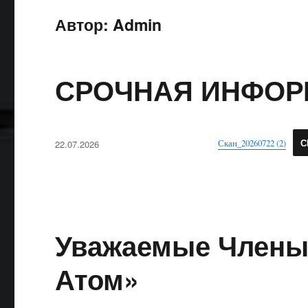
Автор:
Admin
СРОЧНАЯ ИНФО
Опубликовано
Скан_20260722 (2)
С
22.07.2026
Уважаемые Члены
Атом»