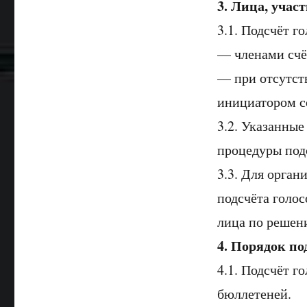
3. Лица, учас
3.1. Подсчёт г
— членами счё
— при отсутст
инициатором с
3.2. Указанны
процедуры подс
3.3. Для орга
подсчёта голо
лица по решен
4. Порядок по
4.1. Подсчёт г
бюллетеней.